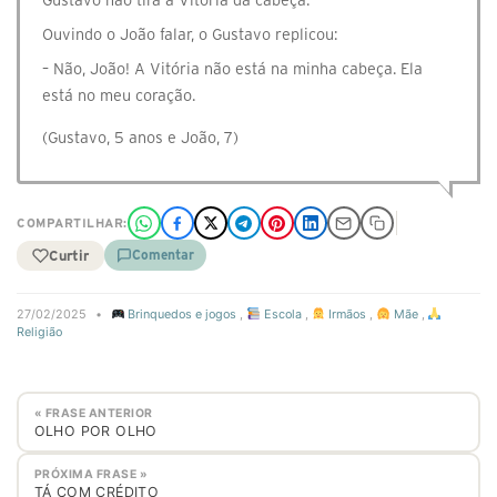
Gustavo não tira a Vitória da cabeça.
Ouvindo o João falar, o Gustavo replicou:
– Não, João! A Vitória não está na minha cabeça. Ela
está no meu coração.
(Gustavo, 5 anos e João, 7)
COMPARTILHAR:
Curtir
Comentar
27/02/2025
•
Brinquedos e jogos
,
Escola
,
Irmãos
,
Mãe
,
Religião
« FRASE ANTERIOR
OLHO POR OLHO
PRÓXIMA FRASE »
TÁ COM CRÉDITO