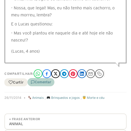
- Nossa, que legal! Mas, eu não tenho mais cachorro, o
meu morreu, lembra?
E o Lucas questionou:
- Mas você plantou ele naquele dia e até hoje ele não
nasceu!?
(Lucas, 4 anos)
COMPARTILHAR:
Curtir
Comentar
26/11/2014
•
Animais
,
Brinquedos e jogos
,
Morte e céu
« FRASE ANTERIOR
ANIMAL