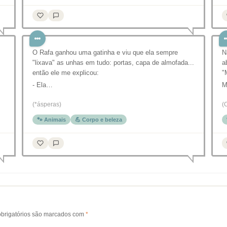
O Rafa ganhou uma gatinha e viu que ela sempre
N
"lixava" as unhas em tudo: portas, capa de almofada...
a
então ele me explicou:
"
- Ela…
M
(*ásperas)
(
🐾 Animais
💪 Corpo e beleza
brigatórios são marcados com
*