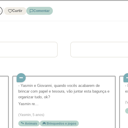
Curtir
Comentar
- Yasmin e Giovanni, quando vocês acabarem de
-
brincar com papel e tesoura, vão juntar esta bagunça e
e
organizar tudo, ok?
(V
Yasmin re…
(Yasmin, 5 anos)
🐾 Animais
🎮 Brinquedos e jogos