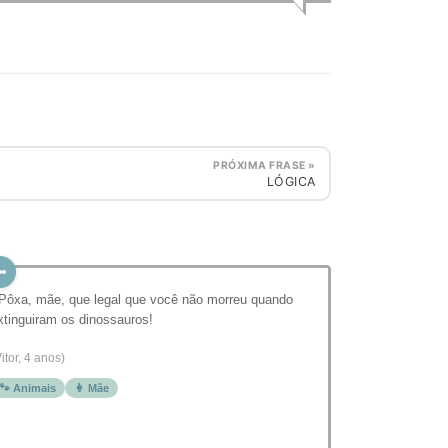
PRÓXIMA FRASE »
LÓGICA
 Pôxa, mãe, que legal que você não morreu quando
xtinguiram os dinossauros!
itor, 4 anos)
🐾 Animais
👩 Mãe