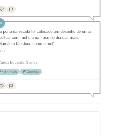
a porta da escola foi colocado um desenho de umas
belhas com mel e uma frase de dia das mães:
Mamãe é tão doce como o mel".
eu…
Carlos Eduardo, 3 anos)
🐾 Animais
🍕 Comida