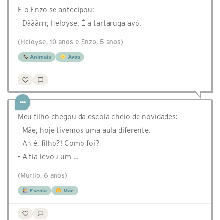
E o Enzo se antecipou:
- Dãããrrr, Heloyse. É a tartaruga avó.
(Heloyse, 10 anos e Enzo, 5 anos)
Animais
Avós
Meu filho chegou da escola cheio de novidades:
- Mãe, hoje tivemos uma aula diferente.
- Ah é, filho?! Como foi?
- A tia levou um …
(Murilo, 6 anos)
Escola
Mãe