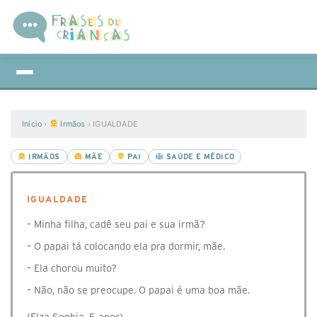
Início
›
Irmãos
›
IGUALDADE
IRMÃOS
MÃE
PAI
SAÚDE E MÉDICO
IGUALDADE
– Minha filha, cadê seu pai e sua irmã?
– O papai tá colocando ela pra dormir, mãe.
– Ela chorou muito?
– Não, não se preocupe. O papai é uma boa mãe.