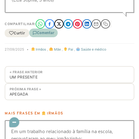
(Elza Sophia, 5 anos)
COMPARTILHAR:
Curtir
Comentar
27/09/2025
•
Irmãos
,
Mãe
,
Pai
,
Saúde e médico
« FRASE ANTERIOR
UM PRESENTE
PRÓXIMA FRASE »
APEGADA
MAIS FRASES EM
IRMÃOS
Em um trabalho relacionado à família na escola,
perguntaram ao meu irmãozinho: