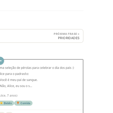
PRÓXIMA FRASE »
PRIORIDADES
ma seleção de pérolas para celebrar o dia dos pais :)
lice para o padrasto:
 Você é meu pai de sangue.
 Não, Alice, eu sou o s…
Alice, 7 anos)
Bebês
Comida