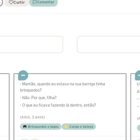
Curtir
Comentar
- Mamãe, quando eu estava na sua barriga tinha
U
brinquedos?
A
- Não. Por que, filha?
–
- O que eu ficava fazendo lá dentro, então?
–
(Alice, 3 anos)
(
Brinquedos e jogos
Corpo e beleza