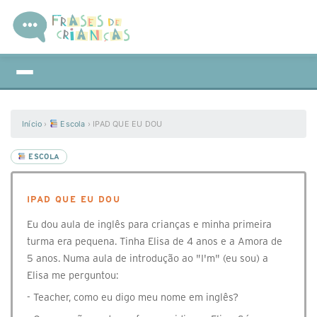
Início
›
Escola
›
IPAD QUE EU DOU
ESCOLA
IPAD QUE EU DOU
Eu dou aula de inglês para crianças e minha primeira
turma era pequena. Tinha Elisa de 4 anos e a Amora de
5 anos. Numa aula de introdução ao "I'm" (eu sou) a
Elisa me perguntou:
- Teacher, como eu digo meu nome em inglês?