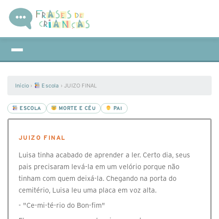
Início
›
Escola
›
JUIZO FINAL
ESCOLA
MORTE E CÉU
PAI
JUIZO FINAL
Luisa tinha acabado de aprender a ler. Certo dia, seus
pais precisaram levá-la em um velório porque não
tinham com quem deixá-la. Chegando na porta do
cemitério, Luisa leu uma placa em voz alta.
- "Ce-mi-té-rio do Bon-fim"