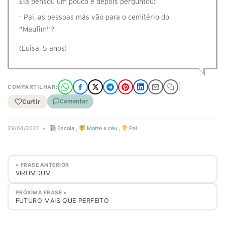
Ela pensou um pouco e depois perguntou:
- Pai, as pessoas más vão para o cemitério do
"Maufim"?
(Luisa, 5 anos)
COMPARTILHAR:
Curtir
Comentar
29/04/2021
•
Escola
,
Morte e céu
,
Pai
« FRASE ANTERIOR
VIRUMDUM
PRÓXIMA FRASE »
FUTURO MAIS QUE PERFEITO