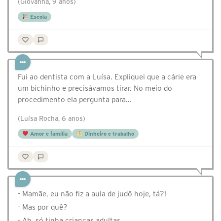
(Giovanna, 9 anos)
Escola
Fui ao dentista com a Luísa. Expliquei que a cárie era
um bichinho e precisávamos tirar. No meio do
procedimento ela pergunta para…
(Luísa Rocha, 6 anos)
Amor e família
Dinheiro e trabalho
- Mamãe, eu não fiz a aula de judô hoje, tá?!
- Mas por quê?
- Ah, só tinha crianças adultas.