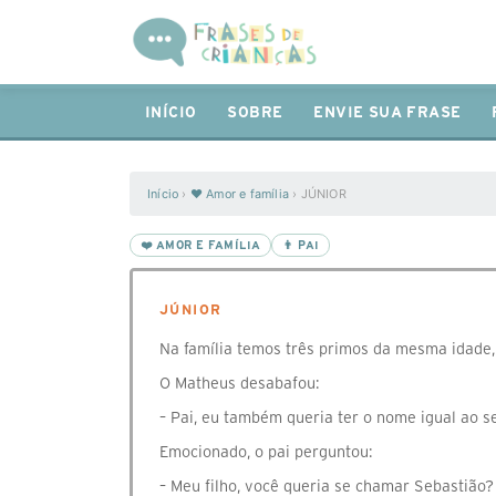
INÍCIO
SOBRE
ENVIE SUA FRASE
Início
›
❤️ Amor e família
›
JÚNIOR
❤️ AMOR E FAMÍLIA
👨 PAI
JÚNIOR
Na família temos três primos da mesma idade
O Matheus desabafou:
– Pai, eu também queria ter o nome igual ao s
Emocionado, o pai perguntou:
– Meu filho, você queria se chamar Sebastião?