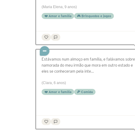
(Maria Elena, 9 anos)
❤️ Amor e família
🎮 Brinquedos e jogos
Estávamos num almoço em família, e falávamos sobre
namorada do meu irmão que mora em outro estado e
eles se conheceram pela inte…
(Clara, 6 anos)
❤️ Amor e família
🍕 Comida