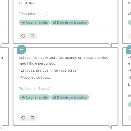
ser a m…
c
(Yhasmim, 4 anos)
(
❤️ Amor e família
💰 Dinheiro e trabalho
 a
⁣Estávamos no restaurante, quando um rapaz abordou
-
meu filho e perguntou:
e
- Ei rapaz, pra qual time você torce?
-
- Moço, eu só tuss…
-
E
(Guilherme, 4 anos)
(
❤️ Amor e família
💰 Dinheiro e trabalho