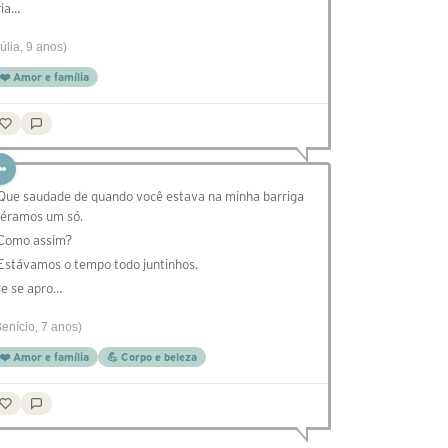
ria…
Júlia, 9 anos)
❤️ Amor e família
 Que saudade de quando você estava na minha barriga
 éramos um só.
 Como assim?
 Estávamos o tempo todo juntinhos.
le se apro…
Benício, 7 anos)
❤️ Amor e família
💪 Corpo e beleza