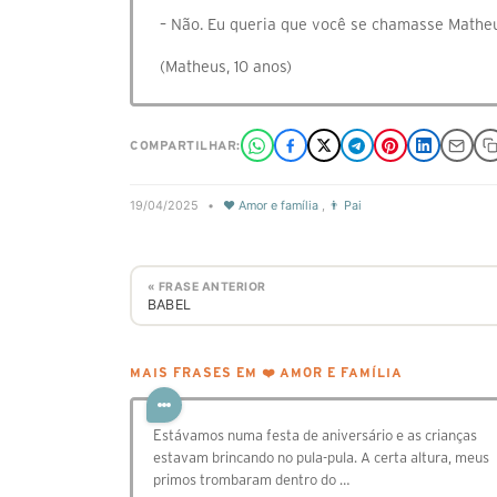
– Não. Eu queria que você se chamasse Mathe
(Matheus, 10 anos)
COMPARTILHAR:
19/04/2025
•
❤️ Amor e família
,
👨 Pai
« FRASE ANTERIOR
BABEL
MAIS FRASES EM ❤️ AMOR E FAMÍLIA
Estávamos numa festa de aniversário e as crianças
estavam brincando no pula-pula. A certa altura, meus
primos trombaram dentro do …