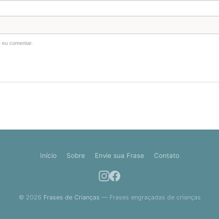
 eu comentar.
Início
Sobre
Envie sua Frase
Contato
© 2026
Frases de Crianças
— Frases engraçadas de crianças