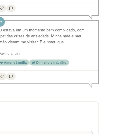
u estava em um momento bem complicado, com
epetidas crises de ansiedade. Minha mãe e meu
rmão vieram me visitar. Ele notou que …
Davi, 6 anos)
❤️ Amor e família
💰 Dinheiro e trabalho