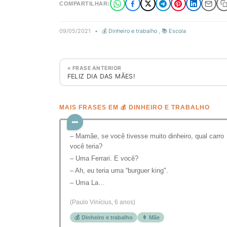
COMPARTILHAR:
09/05/2021
•
💰 Dinheiro e trabalho
,
📚 Escola
« FRASE ANTERIOR
FELIZ DIA DAS MÃES!
MAIS FRASES EM 💰 DINHEIRO E TRABALHO
– Mamãe, se você tivesse muito dinheiro, qual carro
você teria?
– Uma Ferrari. E você?
– Ah, eu teria uma “burguer king".
– Uma La…
(Paulo Vinícius, 6 anos)
💰 Dinheiro e trabalho
👩 Mãe