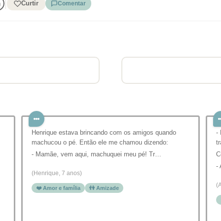
Curtir
Comentar
Henrique estava brincando com os amigos quando
-
machucou o pé. Então ele me chamou dizendo:
t
- Mamãe, vem aqui, machuquei meu pé! Tr…
C
-
(Henrique, 7 anos)
(
❤️ Amor e família
👫 Amizade