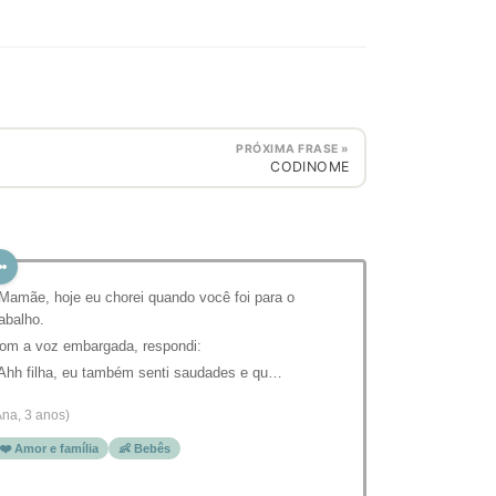
PRÓXIMA FRASE »
CODINOME
 Mamãe, hoje eu chorei quando você foi para o
rabalho.
om a voz embargada, respondi:
 Ahh filha, eu também senti saudades e qu…
Ana, 3 anos)
❤️ Amor e família
👶 Bebês