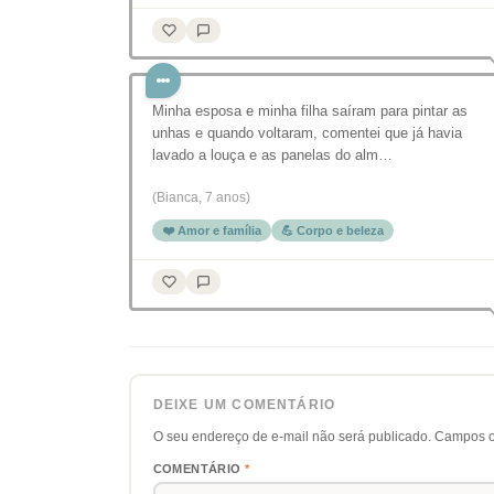
Minha esposa e minha filha saíram para pintar as
unhas e quando voltaram, comentei que já havia
lavado a louça e as panelas do alm…
(Bianca, 7 anos)
❤️ Amor e família
💪 Corpo e beleza
DEIXE UM COMENTÁRIO
O seu endereço de e-mail não será publicado.
Campos o
COMENTÁRIO
*