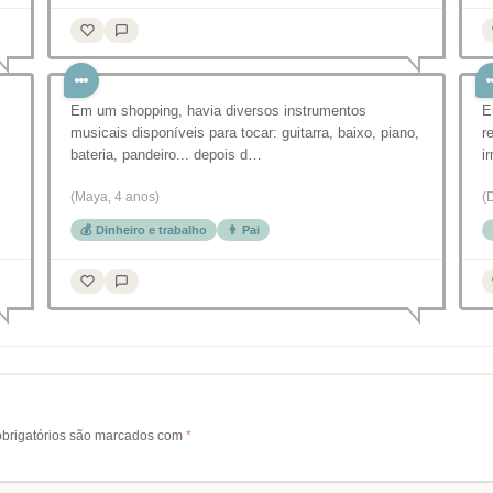
Em um shopping, havia diversos instrumentos
E
musicais disponíveis para tocar: guitarra, baixo, piano,
r
bateria, pandeiro... depois d…
i
(Maya, 4 anos)
(
💰 Dinheiro e trabalho
👨 Pai
brigatórios são marcados com
*