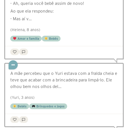
- Ah, queria você bebê assim de novo!
Ao que ela respondeu:
- Mas aí v…
(Helena, 8 anos)
Amor e família
Bebês
A mãe percebeu que o Yuri estava com a fralda cheia e
teve que acabar com a brincadeira para limpá-lo. Ele
olhou bem nos olhos del…
(Yuri, 3 anos)
Bebês
Brinquedos e jogos