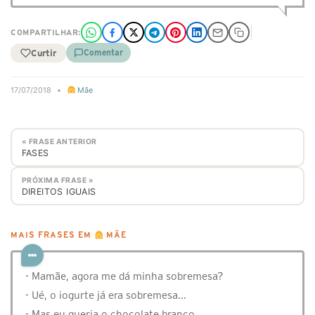
COMPARTILHAR:
Curtir
Comentar
17/07/2018
•
Mãe
« FRASE ANTERIOR
FASES
PRÓXIMA FRASE »
DIREITOS IGUAIS
MAIS FRASES EM
MÃE
- Mamãe, agora me dá minha sobremesa?
- Ué, o iogurte já era sobremesa...
- Mas eu queria o chocolate branco.