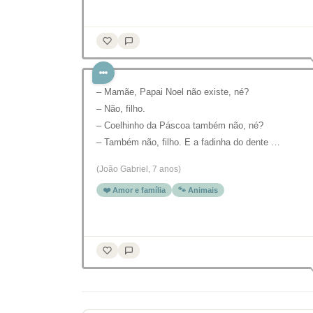
– Mamãe, Papai Noel não existe, né?
– Não, filho.
– Coelhinho da Páscoa também não, né?
– Também não, filho. E a fadinha do dente …
(João Gabriel, 7 anos)
❤️ Amor e família
🐾 Animais