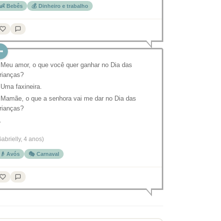
👶 Bebês
💰 Dinheiro e trabalho
 Meu amor, o que você quer ganhar no Dia das
rianças?
 Uma faxineira.
 Mamãe, o que a senhora vai me dar no Dia das
rianças?
…
Gabrielly, 4 anos)
👴 Avós
🎭 Carnaval