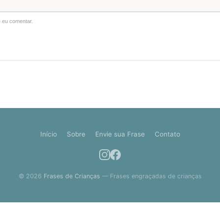
 eu comentar.
Início
Sobre
Envie sua Frase
Contato
© 2026
Frases de Crianças
— Frases engraçadas de crianças