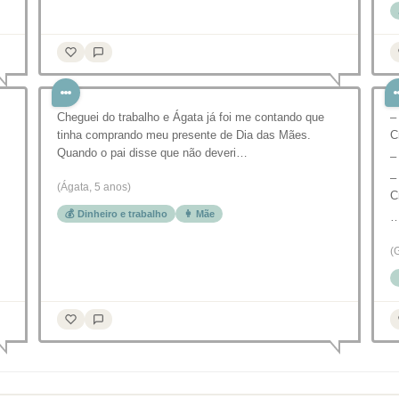
Cheguei do trabalho e Ágata já foi me contando que
–
tinha comprando meu presente de Dia das Mães.
C
Quando o pai disse que não deveri…
–
–
(Ágata, 5 anos)
C
💰 Dinheiro e trabalho
👩 Mãe
(