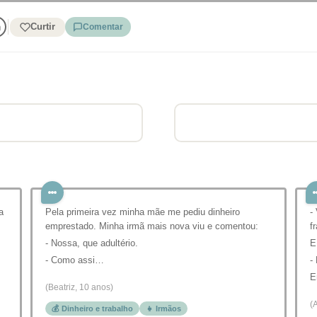
Curtir
Comentar
a
Pela primeira vez minha mãe me pediu dinheiro
-
emprestado. Minha irmã mais nova viu e comentou:
f
- Nossa, que adultério.
E
- Como assi…
-
E
(Beatriz, 10 anos)
(
💰 Dinheiro e trabalho
👧 Irmãos