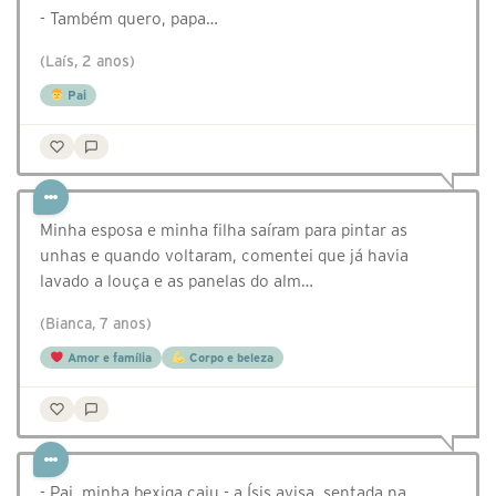
- Também quero, papa…
(Laís, 2 anos)
Pai
Minha esposa e minha filha saíram para pintar as
unhas e quando voltaram, comentei que já havia
lavado a louça e as panelas do alm…
(Bianca, 7 anos)
Amor e família
Corpo e beleza
- Pai, minha bexiga caiu - a Ísis avisa, sentada na