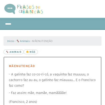
Início
›
Animais
›
MÃENUTENÇÃO
ANIMAIS
MÃE
MÃENUTENÇÃO
- A galinha faz co-co-ri-có, a vaquinha faz muuuuu, o
cachorro faz au au, o gatinho faz miauuuu... E o Francisco
faz como?
- Faz assim: mãe, mamãe, mamããããe!
(Francisco, 2 anos)