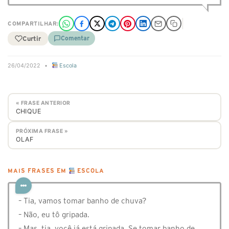
COMPARTILHAR:
Curtir
Comentar
26/04/2022
•
Escola
« FRASE ANTERIOR
CHIQUE
PRÓXIMA FRASE »
OLAF
MAIS FRASES EM
ESCOLA
– Tia, vamos tomar banho de chuva?
– Não, eu tô gripada.
– Mas, tia, você já está gripada. Se tomar banho de