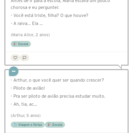
Antes de ir para a escola, Maria estava um pouco
chorosa e eu perguntei:
- Você está triste, filha? O que houve?
- A raiva... Ela …
(Maria Alice, 2 anos)
Escola
- Arthur, o que você quer ser quando crescer?⠀
- Piloto de avião!⠀
- Pra ser piloto de avião precisa estudar muito.⠀
- Ah, tia, ac…
(Arthur, 5 anos)
Viagem e férias
Escola