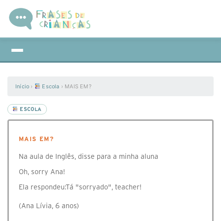
Início
›
Escola
›
MAIS EM?
ESCOLA
MAIS EM?
Na aula de Inglês, disse para a minha aluna
Oh, sorry Ana!
Ela respondeu:Tá "sorryado", teacher!
(Ana Lívia, 6 anos)