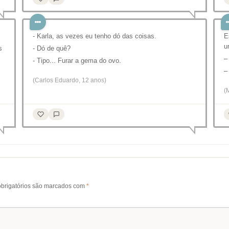
- Karla, as vezes eu tenho dó das coisas.
E
u
s
- Dó de quê?
–
- Tipo... Furar a gema do ovo.
–
(Carlos Eduardo, 12 anos)
(
brigatórios são marcados com
*