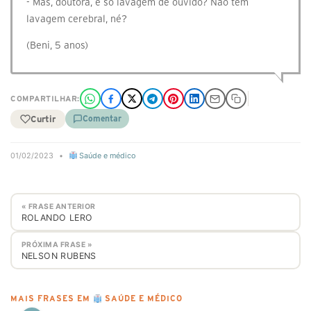
- Mas, doutora, é só lavagem de ouvido? Não tem
lavagem cerebral, né?
(Beni, 5 anos)
COMPARTILHAR:
Curtir
Comentar
01/02/2023
•
Saúde e médico
« FRASE ANTERIOR
ROLANDO LERO
PRÓXIMA FRASE »
NELSON RUBENS
MAIS FRASES EM
SAÚDE E MÉDICO