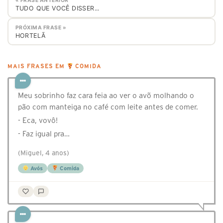
« FRASE ANTERIOR
TUDO QUE VOCÊ DISSER...
PRÓXIMA FRASE »
HORTELÃ
MAIS FRASES EM
COMIDA
Meu sobrinho faz cara feia ao ver o avõ molhando o
pão com manteiga no café com leite antes de comer.
- Eca, vovô!
- Faz igual pra…
(Miguel, 4 anos)
Avós
Comida