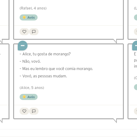
(Rafael, 4 anos)
(
Avós
ó
– Alice, tu gosta de morango?
E
p
– Não, vovó.
i
– Mas eu lembro que você comia morango.
– Vovó, as pessoas mudam.
(
(Alice, 5 anos)
Avós