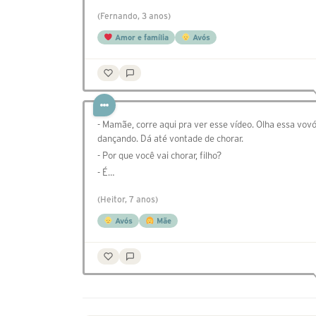
(Fernando, 3 anos)
Amor e família
Avós
- Mamãe, corre aqui pra ver esse vídeo. Olha essa vov
dançando. Dá até vontade de chorar.
- Por que você vai chorar, filho?
- É…
(Heitor, 7 anos)
Avós
Mãe