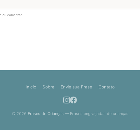
e eu comentar.
Início
Sobre
Envie sua Frase
Contato
© 2026
Frases de Crianças
— Frases engraçadas de crianças