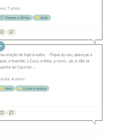
Levi, 7 anos)
Viagem e férias
Avós
 na oração de hoje à noite: - Papai do céu, abençoe o
apai, a mamãe, o Caco, a Nina, a vovó... ah, e não se
mporte do Caco ter …
Cecília, 4 anos)
Avós
Corpo e beleza