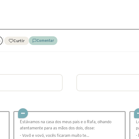
Curtir
Comentar
Estávamos na casa dos meus pais e o Rafa, olhando
L
atentamente para as mãos dos dois, disse:
p
- Vovô e vovó, vocês ficaram muito te…
-