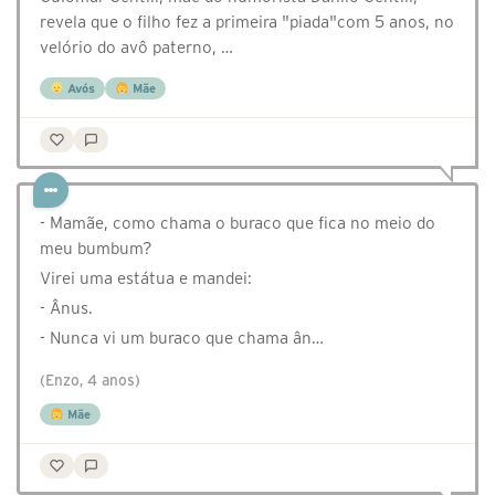
revela que o filho fez a primeira "piada"com 5 anos, no
velório do avô paterno, …
Avós
Mãe
- Mamãe, como chama o buraco que fica no meio do
meu bumbum?
Virei uma estátua e mandei:
- Ânus.
- Nunca vi um buraco que chama ân…
(Enzo, 4 anos)
Mãe