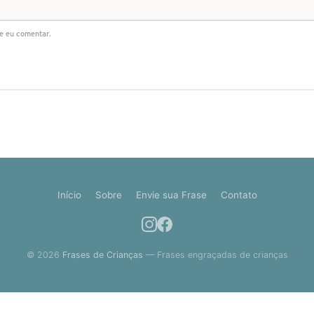
e eu comentar.
Início
Sobre
Envie sua Frase
Contato
© 2026
Frases de Crianças
— Frases engraçadas de crianças