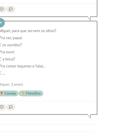
 Miguel, para que servem os olhos?
 Pra ver, papai.
 E os ouvidos?
Pra ouvir.
 E a boca?
 Pra comer legumes e falar...
 E …
Miguel, 3 anos)
Comida
Filosófico