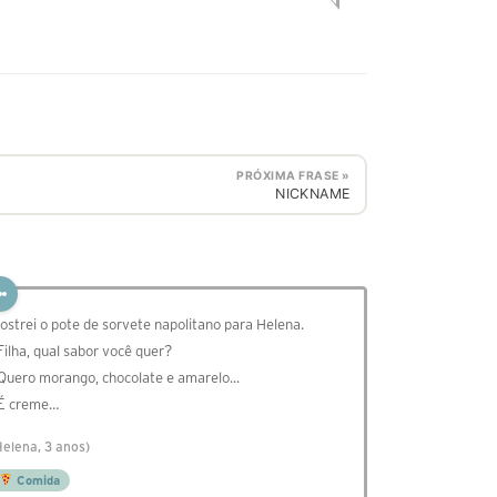
PRÓXIMA FRASE »
NICKNAME
ostrei o pote de sorvete napolitano para Helena.
 Filha, qual sabor você quer?
 Quero morango, chocolate e amarelo...
 É creme…
Helena, 3 anos)
Comida