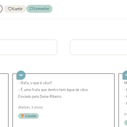
Curtir
Comentar
– Rafa, o que é côco?
M
– É uma fruta que dentro tem água de côco.
-
Enviado pela Deise Ribeiro
-
-
(Rafael, 3 anos)
(
Comida