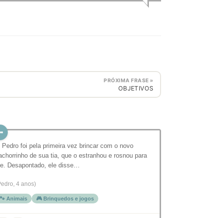
PRÓXIMA FRASE »
OBJETIVOS
 Pedro foi pela primeira vez brincar com o novo
achorrinho de sua tia, que o estranhou e rosnou para
le. Desapontado, ele disse…
Pedro, 4 anos)
🐾 Animais
🎮 Brinquedos e jogos