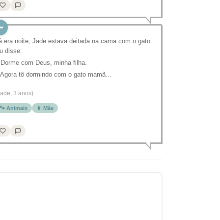
á era noite, Jade estava deitada na cama com o gato.
u disse:
 Dorme com Deus, minha filha.
 Agora tô dormindo com o gato mamã…
Jade, 3 anos)
🐾 Animais
👩 Mãe