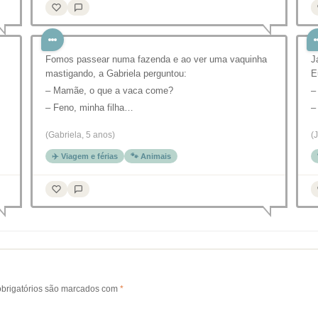
Fomos passear numa fazenda e ao ver uma vaquinha
J
mastigando, a Gabriela perguntou:
E
– Mamãe, o que a vaca come?
–
– Feno, minha filha…
–
(Gabriela, 5 anos)
(
✈️ Viagem e férias
🐾 Animais
brigatórios são marcados com
*