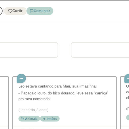
Curtir
Comentar
Leo estava cantando para Mari, sua irmãzinha:
O
c
- Papagaio louro, do bico dourado, leve essa “carniça”
e
pro meu namorado!
(
(Leonardo, 8 anos)
🐾 Animais
👧 Irmãos