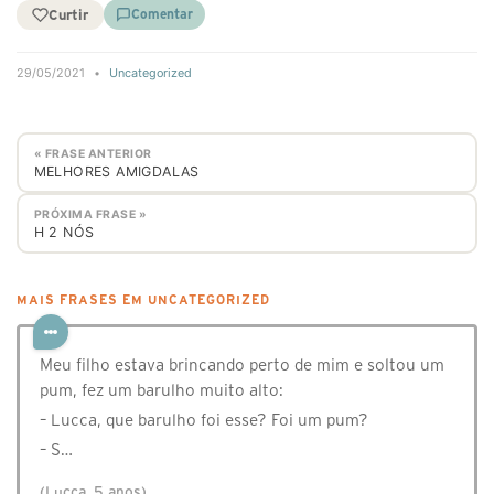
Curtir
Comentar
29/05/2021
•
Uncategorized
« FRASE ANTERIOR
MELHORES AMIGDALAS
PRÓXIMA FRASE »
H 2 NÓS
MAIS FRASES EM UNCATEGORIZED
Meu filho estava brincando perto de mim e soltou um
pum, fez um barulho muito alto:
– Lucca, que barulho foi esse? Foi um pum?
– S…
(Lucca, 5 anos)