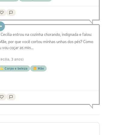
 Cecília entrou na cozinha chorando, indignada e falou:
 Mãe, por que você cortou minhas unhas dos pés? Como
u vou coçar as min…
Cecília, 3 anos)
Corpo e beleza
Mãe