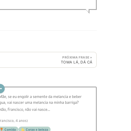
PRÓXIMA FRASE »
TOMA LÁ, DÁ CÁ
 Mãe, se eu engolir a semente da melancia e beber
gua, vai nascer uma melancia na minha barriga?
 Não, Francisco, não vai nasce…
Francisco, 4 anos)
Comida
Corpo e beleza