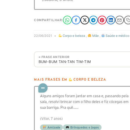
COMPARTILHAR:
22/06/2021
•
Corpo e beleza
,
Mãe
,
Saúde e médico
« FRASE ANTERIOR
BUM-BUM TAN-TAN TIM-TIM
MAIS FRASES EM
CORPO E BELEZA
Alguns amigos foram jantar em casa e, passando pela
sala, resolvi brincar com o filho deles e fiz cócegas em
sua barriga. Pra quê……
(Vitor, 7 anos)
Amizade
Brinquedos e jogos