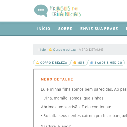
INÍCIO
SOBRE
ENVIE SUA FRASE
Início
›
Corpo e beleza
›
MERO DETALHE
CORPO E BELEZA
MÃE
SAÚDE E MÉDICO
MERO DETALHE
Eu e minha filha somos bem parecidas. Ao pas
- Olha, mamãe, somos iguaizinhas.
Abrimos um sorrisão. E ela continuou:
- Só falta seus dentes cairem pra ficar bangue
(Isadora, 5 anos)