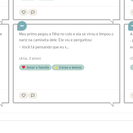
ue
Meu primo pegou a filha no colo e ela se virou e limpou o
A
nariz na camiseta dele. Ele viu e perguntou:
-
– Você tá pensando que eu s…
e
(Ana, 3 anos)
(
Amor e família
Corpo e beleza