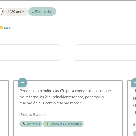
Curtir
Comentar
Mãe
Pegamos um ônibus às 17h para chegar até o icebode.
-
No retorno, às 21h, coincidentemente, pegamos o
M
mesmo ônibus com o mesmo motor…
-
-
(Pedro, 5 anos)
Animais
Dinheiro e trabalho
(