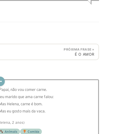
PRÓXIMA FRASE »
É O AMOR
 Papai, não vou comer carne.
eu marido que ama carne falou:
 Mas Helena, carne é bom.
 Mas eu gosto mais da vaca.
Helena, 2 anos)
Animais
Comida