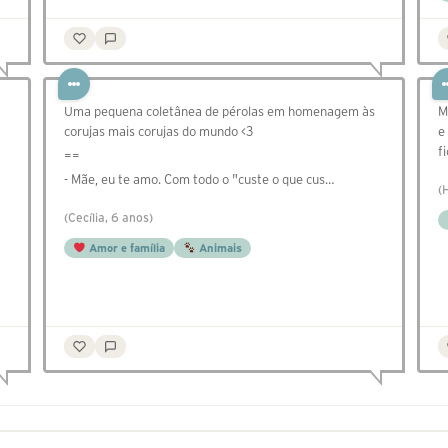
Uma pequena coletânea de pérolas em homenagem às
M
corujas mais corujas do mundo <3
e
f
==
- Mãe, eu te amo. Com todo o "custe o que cus…
(
(Cecília, 6 anos)
Amor e família
Animais