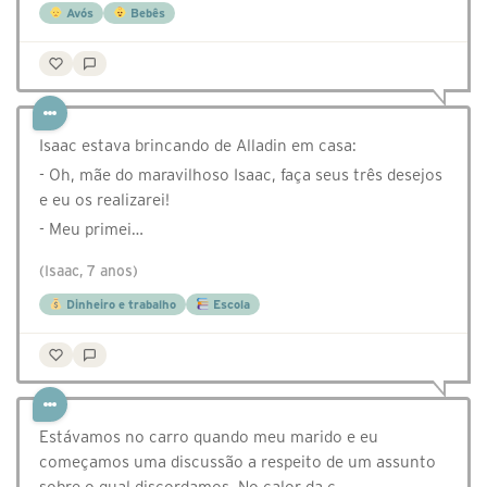
Avós
Bebês
Isaac estava brincando de Alladin em casa:
- Oh, mãe do maravilhoso Isaac, faça seus três desejos
e eu os realizarei!
- Meu primei…
(Isaac, 7 anos)
Dinheiro e trabalho
Escola
Estávamos no carro quando meu marido e eu
começamos uma discussão a respeito de um assunto
sobre o qual discordamos. No calor da c…