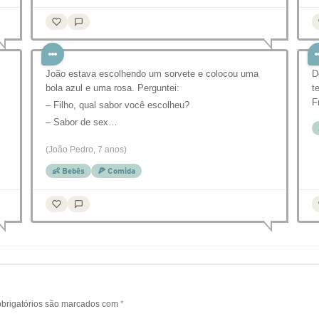
João estava escolhendo um sorvete e colocou uma
D
bola azul e uma rosa. Perguntei:
t
F
– Filho, qual sabor você escolheu?
– Sabor de sex…
(João Pedro, 7 anos)
👶 Bebês
🍕 Comida
brigatórios são marcados com
*