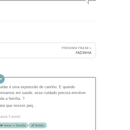
PRÓXIMA FRASE »
FADINHA
uidar é uma expressão de carinho. E quando
ensamos em saúde, esse cuidado precisa envolver
oda a família. ?
ara que nossos peq…
Laura 3 anos)
❤️ Amor e família
👶 Bebês