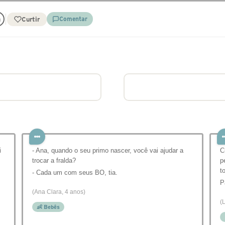
Curtir
Comentar
i
- Ana, quando o seu primo nascer, você vai ajudar a
C
trocar a fralda?
p
t
- Cada um com seus BO, tia.
P
(Ana Clara, 4 anos)
(
👶 Bebês