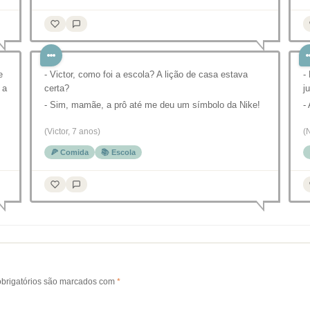
e
- Victor, como foi a escola? A lição de casa estava
-
 a
certa?
j
- Sim, mamãe, a prô até me deu um símbolo da Nike!
-
(Victor, 7 anos)
(
🍕 Comida
📚 Escola
brigatórios são marcados com
*