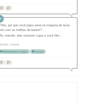
 Filho, por que você jogou areia na máquina de lavar,
unto com as toalhas de banho!?
 Ah, mamãe, elas estavam sujas e você falo…
Nicolas, 3 anos)
🎮 Brinquedos e jogos
📚 Escola