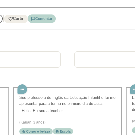
Curtir
Comentar
Sou professora de Inglês da Educação Infantil e fui me
E
apresentar para a turma no primeiro dia de aula:
t
d
- Hello! Eu sou a teacher.…
(
(Kauan, 3 anos)
💪 Corpo e beleza
📚 Escola