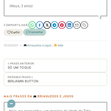
(Maya, 3 anos)
COMPARTILHAR:
Curtir
Comentar
12/12/2021
•
Brinquedos e jogos
,
Mãe
« FRASE ANTERIOR
SÓ UM TOQUE
PRÓXIMA FRASE »
BENJAMIN BUTTON
MAIS FRASES EM
BRINQUEDOS E JOGOS
Hoje, no parquinho, um menino da idade da Tete