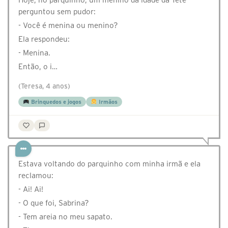
perguntou sem pudor:
- Você é menina ou menino?
Ela respondeu:
- Menina.
Então, o i…
(Teresa, 4 anos)
Brinquedos e jogos
Irmãos
Estava voltando do parquinho com minha irmã e ela
reclamou:
- Ai! Ai!
- O que foi, Sabrina?
- Tem areia no meu sapato.