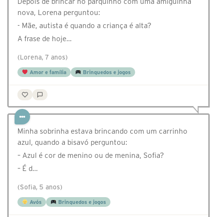
Depois de brincar no parquinho com uma amiguinha
nova, Lorena perguntou:
- Mãe, autista é quando a criança é alta?
A frase de hoje…
(Lorena, 7 anos)
Amor e família
Brinquedos e jogos
Minha sobrinha estava brincando com um carrinho
azul, quando a bisavó perguntou:
– Azul é cor de menino ou de menina, Sofia?
– É d…
(Sofia, 5 anos)
Avós
Brinquedos e jogos