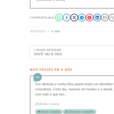
COMPARTILHAR:
19/07/2020
•
👩 Mãe
« FRASE ANTERIOR
VOVÔ VIU O VOO
MAIS FRASES EM 👩 MÃE
Sou dentista e minha filha queria muito ser atendida 
consultório. Certo dia, reservei um horário e a atendi,
com tudo o que tem…
(Roberta, 4 anos)
❤️ Amor e família
💰 Dinheiro e trabalho