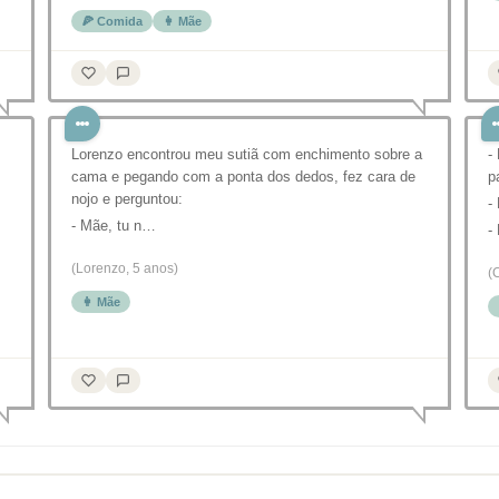
🍕 Comida
👩 Mãe
Lorenzo encontrou meu sutiã com enchimento sobre a
-
cama e pegando com a ponta dos dedos, fez cara de
p
nojo e perguntou:
-
- Mãe, tu n…
-
(Lorenzo, 5 anos)
(
👩 Mãe