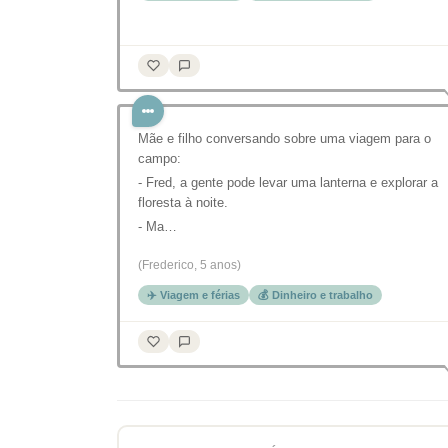
Mãe e filho conversando sobre uma viagem para o
campo:
- Fred, a gente pode levar uma lanterna e explorar a
floresta à noite.
- Ma…
(Frederico, 5 anos)
✈️ Viagem e férias
💰 Dinheiro e trabalho