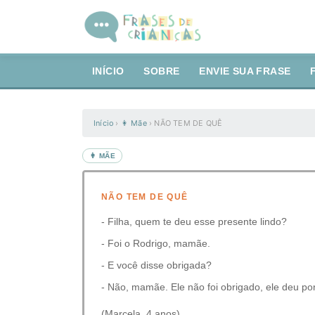
INÍCIO
SOBRE
ENVIE SUA FRASE
Início
›
👩 Mãe
›
NÃO TEM DE QUÊ
👩 MÃE
NÃO TEM DE QUÊ
- Filha, quem te deu esse presente lindo?
- Foi o Rodrigo, mamãe.
- E você disse obrigada?
- Não, mamãe. Ele não foi obrigado, ele deu po
(Marcela, 4 anos)