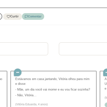
Curtir
Comentar
no
Estávamos em casa jantando, Vitória olhou para mim
A
e disse:
U
e
- Mãe, um dia você vai morrer e eu vou ficar sozinha?
- Não, Vitória…
(
(Vitória Eduarda, 4 anos)