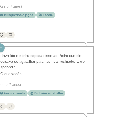
Danilo, 7 anos)
🎮 Brinquedos e jogos
📚 Escola
stava frio e minha esposa disse ao Pedro que ele
recisava se agasalhar para não ficar resfriado. E ele
espondeu:
 O que você s…
Pedro, 7 anos)
❤️ Amor e família
💰 Dinheiro e trabalho