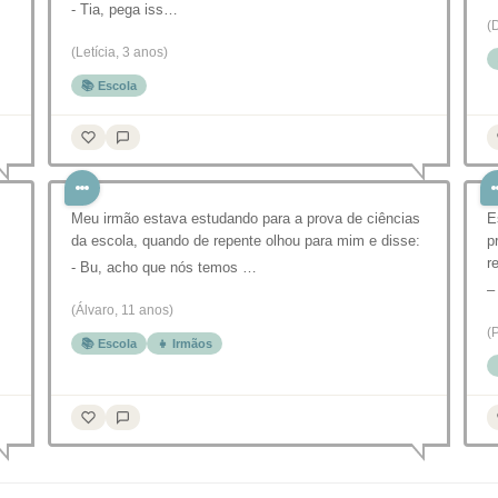
- Tia, pega iss…
(
(Letícia, 3 anos)
📚 Escola
Meu irmão estava estudando para a prova de ciências
E
da escola, quando de repente olhou para mim e disse:
p
r
- Bu, acho que nós temos …
–
(Álvaro, 11 anos)
(
📚 Escola
👧 Irmãos