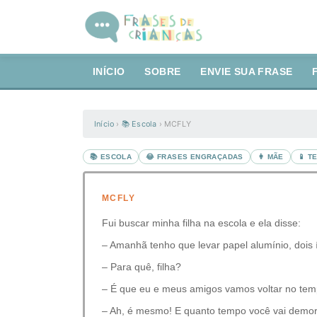
INÍCIO
SOBRE
ENVIE SUA FRASE
Início
›
📚 Escola
›
MCFLY
📚 ESCOLA
😂 FRASES ENGRAÇADAS
👩 MÃE
📱 T
MCFLY
Fui buscar minha filha na escola e ela disse:
– Amanhã tenho que levar papel alumínio, dois 
– Para quê, filha?
– É que eu e meus amigos vamos voltar no tem
– Ah, é mesmo! E quanto tempo você vai demo