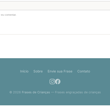
 eu comentar.
Início
Sobre
Envie sua Frase
Contato
© 2026
Frases de Crianças
— Frases engraçadas de crianças