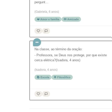
pergunt…
(Gabriela, 6 anos)
❤️ Amor e família
👫 Amizade
Na classe, ao término da oração:
- Professora, se Deus nos protege, por que existe
cerca elétrica?(Isadora, 4 anos)
(Isadora, 4 anos)
📚 Escola
🌟 Filosófico