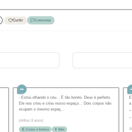
Curtir
Comentar
- Estou olhando o céu... É tão bonito. Deus é perfeito.
E
Ele nos criou e criou nosso espaço... Dois corpos não
a
ocupam o mesmo espaç…
–
–
(Arthur, 8 anos)
(
💪 Corpo e beleza
👩 Mãe