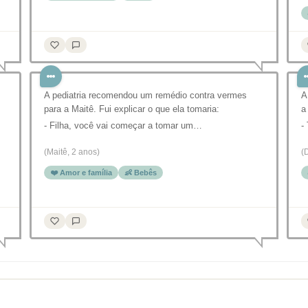
⠀
A pediatria recomendou um remédio contra vermes
A
para a Maitê. Fui explicar o que ela tomaria:
a
- Filha, você vai começar a tomar um…
-
(Maitê, 2 anos)
(
❤️ Amor e família
👶 Bebês