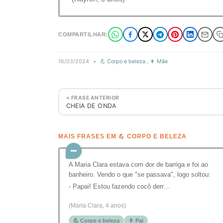
COMPARTILHAR:
16/03/2024
•
💪 Corpo e beleza
,
👩 Mãe
« FRASE ANTERIOR
CHEIA DE ONDA
MAIS FRASES EM 💪 CORPO E BELEZA
A Maria Clara estava com dor de barriga e foi ao
banheiro. Vendo o que "se passava", logo soltou:
- Papai! Estou fazendo cocô derr…
(Maria Clara, 4 anos)
💪 Corpo e beleza
👨 Pai