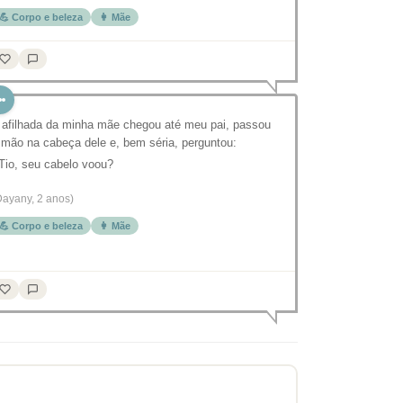
💪 Corpo e beleza
👩 Mãe
 afilhada da minha mãe chegou até meu pai, passou
 mão na cabeça dele e, bem séria, perguntou:
 Tio, seu cabelo voou?
Dayany, 2 anos)
💪 Corpo e beleza
👩 Mãe