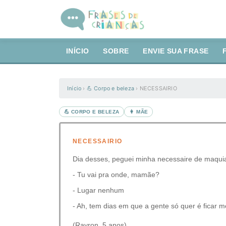
INÍCIO
SOBRE
ENVIE SUA FRASE
Início
›
💪 Corpo e beleza
›
NECESSAIRIO
💪 CORPO E BELEZA
👩 MÃE
NECESSAIRIO
Dia desses, peguei minha necessaire de maquia
- Tu vai pra onde, mamãe?
- Lugar nenhum
- Ah, tem dias em que a gente só quer é ficar
(Rayron, 5 anos)