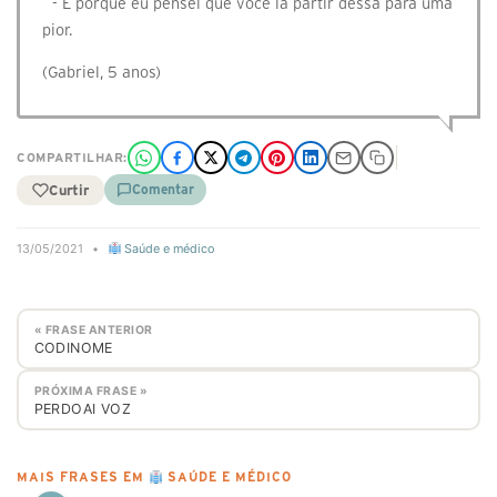
- É porque eu pensei que você ia partir dessa para uma
pior.
(Gabriel, 5 anos)
COMPARTILHAR:
Curtir
Comentar
13/05/2021
•
Saúde e médico
« FRASE ANTERIOR
CODINOME
PRÓXIMA FRASE »
PERDOAI VOZ
MAIS FRASES EM
SAÚDE E MÉDICO