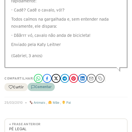
rapidamente:
- Cadê? Cadê o cavalo, vó!?
Todos caímos na gargalhada e, sem entender nada
novamente, ele dispara:
- Dããrrr vó, cavalo não anda de bicicleta!
Enviado pela Katy Leitner
(Gabriel, 3 anos)
COMPARTILHAR:
Curtir
Comentar
25/03/2010
•
Animais
,
Mãe
,
Pai
« FRASE ANTERIOR
PÉ LEGAL