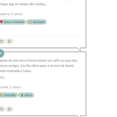
migos que eu ainda não conheç…
Isadora, 5 anos)
Amor e família
Amizade
epois do ano novo fomos tomar um café na casa dos
ossos amigos. Cecília olhou para a árvore de Natal
inda montada e falou:
 Hu…
Cecília, 2 anos)
Amizade
Natal