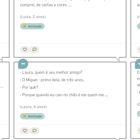
comprei, de cartas e cores. …
a
(Luísa, 2 anos)
(
Amizade
- Laura, quem é seu melhor amigo?
D
n
- O Miguel - primo dela, de três anos.
a
?…
- Por quê?
-
- Porque quando eu caio no chão é ele quem me …
(
(Laura, 4 anos)
Amizade