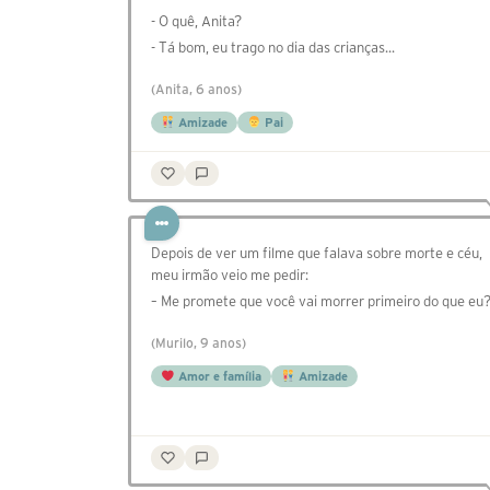
- O quê, Anita?
- Tá bom, eu trago no dia das crianças...
(Anita, 6 anos)
Amizade
Pai
Depois de ver um filme que falava sobre morte e céu,
meu irmão veio me pedir:
– Me promete que você vai morrer primeiro do que eu
(Murilo, 9 anos)
Amor e família
Amizade