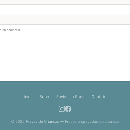
e eu comentar.
Início
Sobre
Envie sua Frase
Contato
© 2026
Frases de Crianças
— Frases engraçadas de crianças