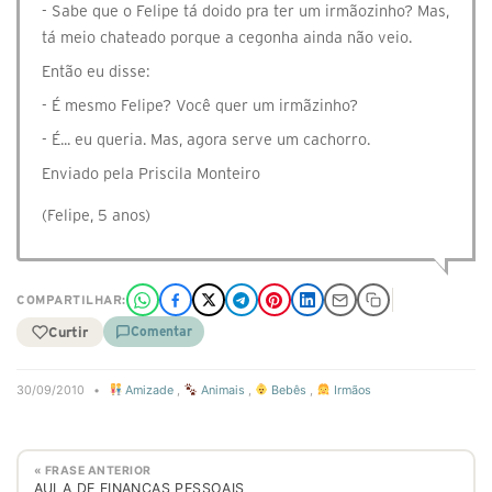
- Sabe que o Felipe tá doido pra ter um irmãozinho? Mas,
tá meio chateado porque a cegonha ainda não veio.
Então eu disse:
- É mesmo Felipe? Você quer um irmãzinho?
- É... eu queria. Mas, agora serve um cachorro.
Enviado pela Priscila Monteiro
(Felipe, 5 anos)
COMPARTILHAR:
Curtir
Comentar
30/09/2010
•
Amizade
,
Animais
,
Bebês
,
Irmãos
« FRASE ANTERIOR
AULA DE FINANÇAS PESSOAIS