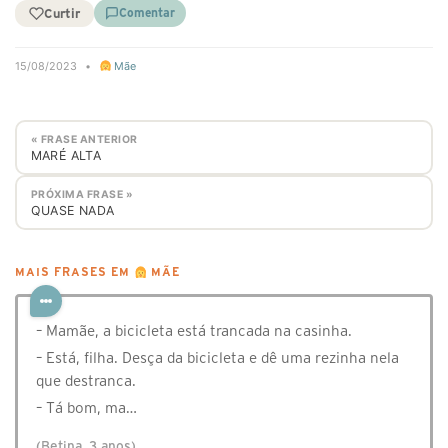
Curtir
Comentar
15/08/2023
•
Mãe
« FRASE ANTERIOR
MARÉ ALTA
PRÓXIMA FRASE »
QUASE NADA
MAIS FRASES EM
MÃE
– Mamãe, a bicicleta está trancada na casinha.
– Está, filha. Desça da bicicleta e dê uma rezinha nela
que destranca.
– Tá bom, ma…
(Betina, 3 anos)