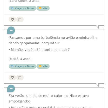
(Lara Ágnes, 3 anos)
Viagem e férias
Mãe
Passamos por uma turbulência no avião e minha filha,
dando gargalhadas, perguntou:
- Mamãe, você está pronta para cair?
(Maitê, 4 anos)
Viagem e férias
Mãe
Era verão, um dia de muito calor e o Nico estava
empolgando:
- Hoje nós vamos na praia! A mami vai no carro, eu