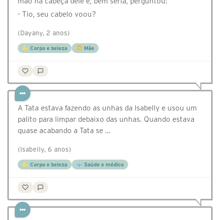
mão na cabeça dele e, bem séria, perguntou:
- Tio, seu cabelo voou?
(Dayany, 2 anos)
Corpo e beleza
Mãe
A Tata estava fazendo as unhas da Isabelly e usou um
palito para limpar debaixo das unhas. Quando estava
quase acabando a Tata se …
(Isabelly, 6 anos)
Corpo e beleza
Saúde e médico