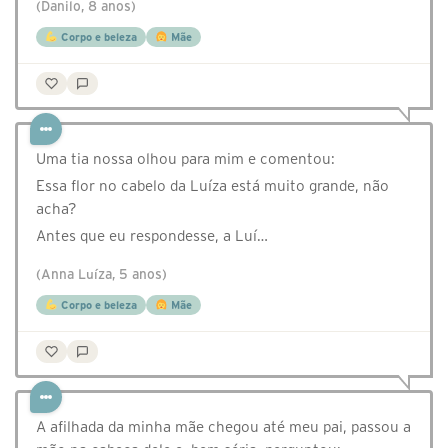
(Danilo, 8 anos)
Corpo e beleza
Mãe
Uma tia nossa olhou para mim e comentou:
Essa flor no cabelo da Luíza está muito grande, não
acha?
Antes que eu respondesse, a Luí…
(Anna Luíza, 5 anos)
Corpo e beleza
Mãe
A afilhada da minha mãe chegou até meu pai, passou a