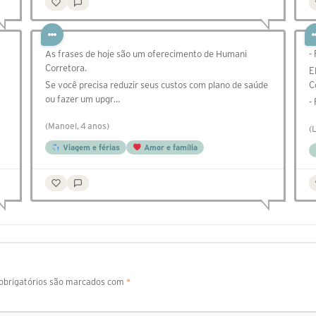
As frases de hoje são um oferecimento de Humani
-
Corretora.
E
Se você precisa reduzir seus custos com plano de saúde
C
ou fazer um upgr…
-
(Manoel, 4 anos)
(
Viagem e férias
Amor e família
brigatórios são marcados com
*