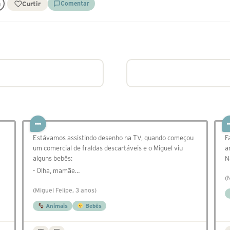
Curtir
Comentar
Estávamos assistindo desenho na TV, quando começou
F
um comercial de fraldas descartáveis e o Miguel viu
a
alguns bebês:
N
- Olha, mamãe…
(
(Miguel Felipe, 3 anos)
Animais
Bebês