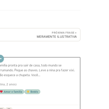
PRÓXIMA FRASE »
MERAMENTE ILUSTRATIVA
amília pronta pra sair de casa, todo mundo se
rrumando. Pegue as chaves. Leve a nina pra fazer xixi.
ão esquece a chupeta. Você…
Nina, 2 anos)
Amor e família
Bebês