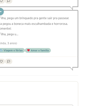
 Filha, pega um brinquedo pra gente sair pra passear.
la pegou a boneca mais esculhambada e horrorosa.
omentei:
 Filha, pega u…
Linda, 3 anos)
Viagem e férias
Amor e família