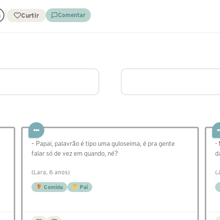
Curtir
Comentar
– Papai, palavrão é tipo uma guloseima, é pra gente
-
falar só de vez em quando, né?
d
(Lara, 6 anos)
(
Comida
Pai