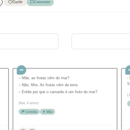
Curtir
Comentar
– Mãe, as frutas vêm do mar?
-
S
– Não, filho. As frutas vêm da terra.
– Então por que o camarão é um fruto do mar?
(
(Kai, 4 anos)
🍕 Comida
👩 Mãe