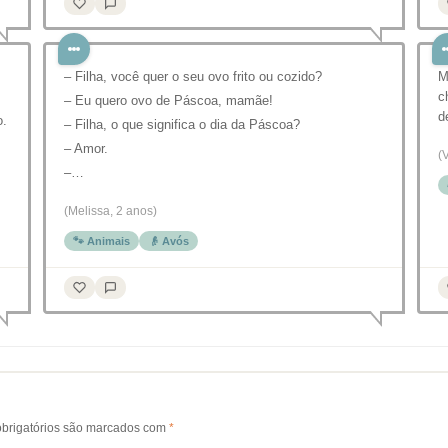
– Filha, você quer o seu ovo frito ou cozido?
M
c
– Eu quero ovo de Páscoa, mamãe!
d
o.
– Filha, o que significa o dia da Páscoa?
– Amor.
(
–…
(Melissa, 2 anos)
🐾 Animais
👴 Avós
brigatórios são marcados com
*