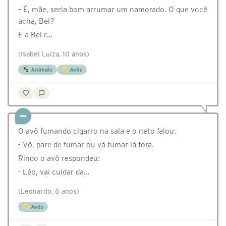
– É, mãe, seria bom arrumar um namorado. O que você
acha, Bel?
E a Bel r…
(Isabel Luiza, 10 anos)
Animais
Avós
O avô fumando cigarro na sala e o neto falou:
- Vô, pare de fumar ou vá fumar lá fora.
Rindo o avô respondeu:
- Léo, vai cuidar da…
(Leonardo, 6 anos)
Avós