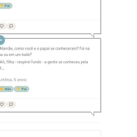
Pai
 Mamãe, como você e o papai se conheceram? Foi na
ua ou em um baile?
 Ah, filha - respirei fundo - a gente se conheceu pela
nt…
Antônia, 5 anos)
Mãe
Pai