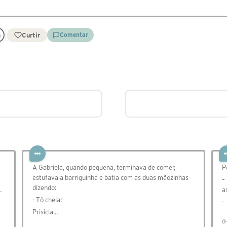
Curtir
Comentar
A Gabriela, quando pequena, terminava de comer,
P
estufava a barriguinha e batia com as duas mãozinhas
–
dizendo:
…
a
- Tô cheia!
–
Prisicla…
(