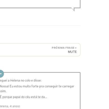
PRÓXIMA FRASE »
MUTE
eguei a Helena no colo e disse:
 Nossa! Eu estou muito forte pra conseguir te carregar
ssim.
 É porque papai do céu está te da…
Helena, 4 anos)