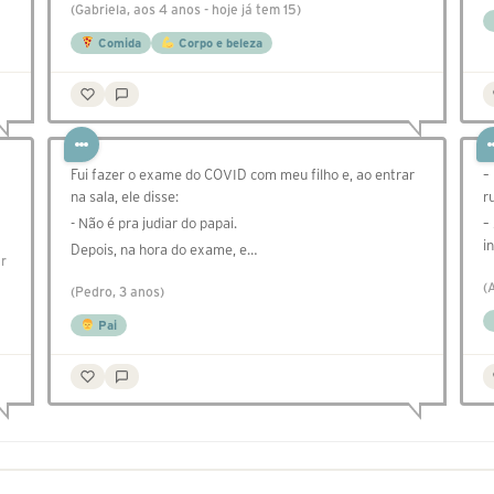
(Gabriela, aos 4 anos - hoje já tem 15)
Comida
Corpo e beleza
Fui fazer o exame do COVID com meu filho e, ao entrar
–
na sala, ele disse:
r
- Não é pra judiar do papai.
–
i
Depois, na hora do exame, e…
er
(
(Pedro, 3 anos)
Pai