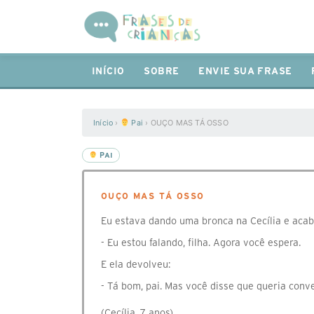
INÍCIO
SOBRE
ENVIE SUA FRASE
Início
›
Pai
›
OUÇO MAS TÁ OSSO
PAI
OUÇO MAS TÁ OSSO
Eu estava dando uma bronca na Cecília e acabei 
- Eu estou falando, filha. Agora você espera.
E ela devolveu:
- Tá bom, pai. Mas você disse que queria conv
(Cecília, 7 anos)