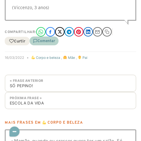
(Viccenzo, 3 anos)
COMPARTILHAR:
Curtir
Comentar
16/03/2022
•
Corpo e beleza
,
Mãe
,
Pai
« FRASE ANTERIOR
SÓ PEPINO!
PRÓXIMA FRASE »
ESCOLA DA VIDA
MAIS FRASES EM
CORPO E BELEZA
- Mamãe, quando eu crescer quero ter um salão. Só