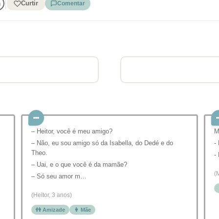
Curtir
Comentar
– Heitor, você é meu amigo?
M
– Não, eu sou amigo só da Isabella, do Dedé e do
-
Theo.
-
– Uai, e o que você é da mamãe?
(
– Só seu amor m…
(Heitor, 3 anos)
👫 Amizade
👩 Mãe