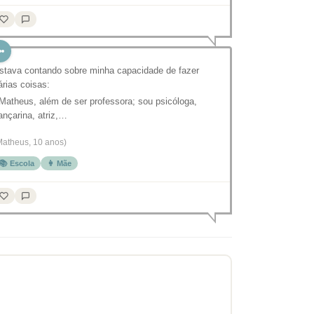
stava contando sobre minha capacidade de fazer
árias coisas:
 Matheus, além de ser professora; sou psicóloga,
ançarina, atriz,…
Matheus, 10 anos)
📚 Escola
👩 Mãe