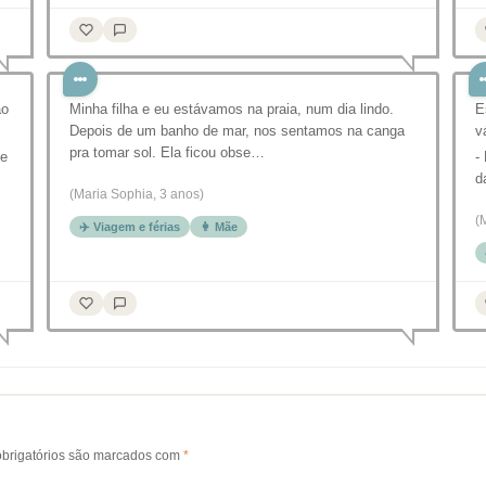
ão
Minha filha e eu estávamos na praia, num dia lindo.
E
Depois de um banho de mar, nos sentamos na canga
v
pra tomar sol. Ela ficou obse…
ue
-
d
(Maria Sophia, 3 anos)
(
✈️ Viagem e férias
👩 Mãe
brigatórios são marcados com
*