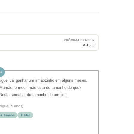
PRÓXIMA FRASE »
A-B-C
iguel vai ganhar um irmãozinho em alguns meses.
 Mamãe, o meu irmão está do tamanho de que?
 Nesta semana, do tamanho de um lim…
Miguel, 5 anos)
👧 Irmãos
👩 Mãe