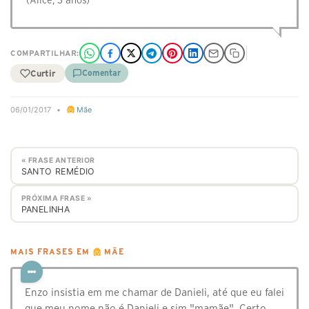
(Alice, 3 anos)
COMPARTILHAR:
Curtir
Comentar
06/01/2017
•
Mãe
« FRASE ANTERIOR
SANTO REMÉDIO
PRÓXIMA FRASE »
PANELINHA
MAIS FRASES EM
MÃE
Enzo insistia em me chamar de Danieli, até que eu falei
que meu nome não é Danieli e sim "mamãe". Certo