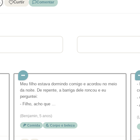
Curtir
Comentar
Meu filho estava dormindo comigo e acordou no meio
-
da noite. De repente, a barriga dele roncou e eu
c
perguntei:
-
- Filho, acho que …
-
(Benjamin, 5 anos)
(
🍕 Comida
💪 Corpo e beleza