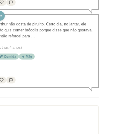
rthur não gosta de pirulito. Certo dia, no jantar, ele
ão quis comer brócolis porque disse que não gostava.
ntão reforcei para …
Arthur, 4 anos)
🍕 Comida
👩 Mãe