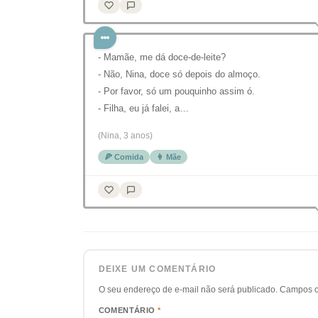
- Mamãe, me dá doce-de-leite?
- Não, Nina, doce só depois do almoço.
- Por favor, só um pouquinho assim ó.
- Filha, eu já falei, a…
(Nina, 3 anos)
🍕 Comida
👩 Mãe
DEIXE UM COMENTÁRIO
O seu endereço de e-mail não será publicado.
Campos o
COMENTÁRIO
*