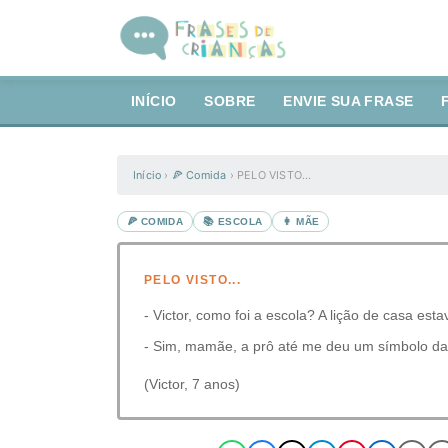
INÍCIO
SOBRE
ENVIE SUA FRASE
Início
›
🍕 Comida
›
PELO VISTO...
🍕 COMIDA
📚 ESCOLA
👩 MÃE
PELO VISTO...
- Victor, como foi a escola? A lição de casa esta
- Sim, mamãe, a prô até me deu um símbolo da
(Victor, 7 anos)