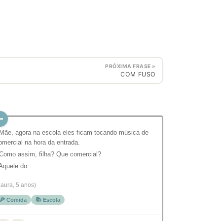
PRÓXIMA FRASE »
COM FUSO
 Mãe, agora na escola eles ficam tocando música de
omercial na hora da entrada.
 Como assim, filha? Que comercial?
 Aquele do …
Laura, 5 anos)
🍕 Comida
📚 Escola