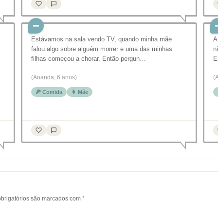
Estávamos na sala vendo TV, quando minha mãe
A
falou algo sobre alguém morrer e uma das minhas
n
filhas começou a chorar. Então pergun…
E
(Ananda, 6 anos)
(
🍕 Comida
👩 Mãe
brigatórios são marcados com
*